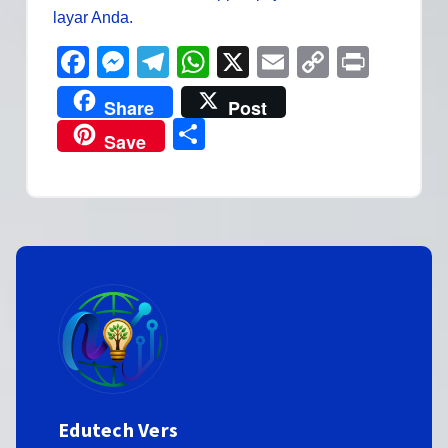
layar Anda.
Facebook
Messenger
Telegram
WhatsApp
X
Email
Copy
Print
Link
Share
Post
Share
Save
Edutech Vers