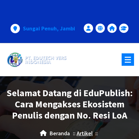
Lewati
ke
konten
Sungai Penuh, Jambi
Selamat Datang di EduPublish:
Cara Mengakses Ekosistem
Penulis dengan No. Resi LoA
Beranda
::
Artikel
::