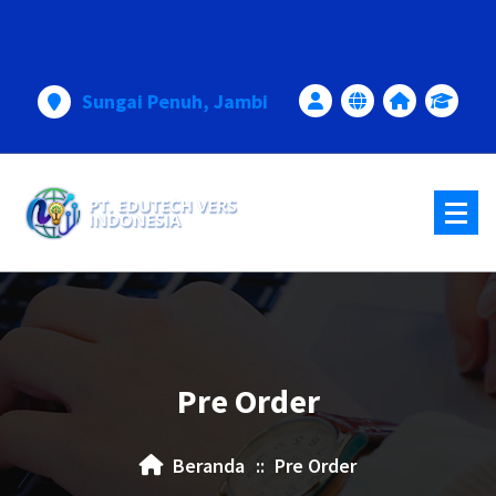
Lewati
ke
konten
Sungai Penuh, Jambi
Pre Order
Beranda
::
Pre Order