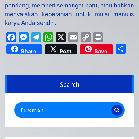
pandang, memberi semangat baru, atau bahkan
menyalakan keberanian untuk mulai menulis
karya Anda sendiri.
Facebook
Messenger
Telegram
WhatsApp
X
Email
Copy
Print
Link
Sh
Share
Post
Save
Search
Pencarian
untuk: