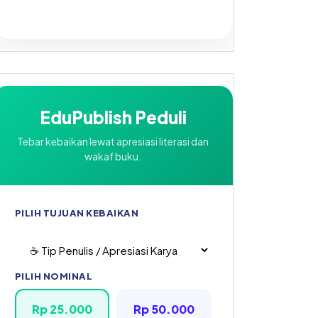
EduPublish Peduli
Tebar kebaikan lewat apresiasi literasi dan
e
wakaf buku.
PILIH TUJUAN KEBAIKAN
PILIH NOMINAL
Rp 25.000
Rp 50.000