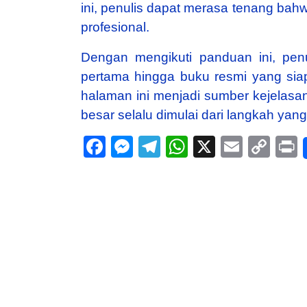
ini, penulis dapat merasa tenang bah
profesional.
Dengan mengikuti panduan ini, pen
pertama hingga buku resmi yang sia
halaman ini menjadi sumber kejelasa
besar selalu dimulai dari langkah yang
Facebook
Messenger
Telegram
WhatsApp
X
Email
Co
Lin