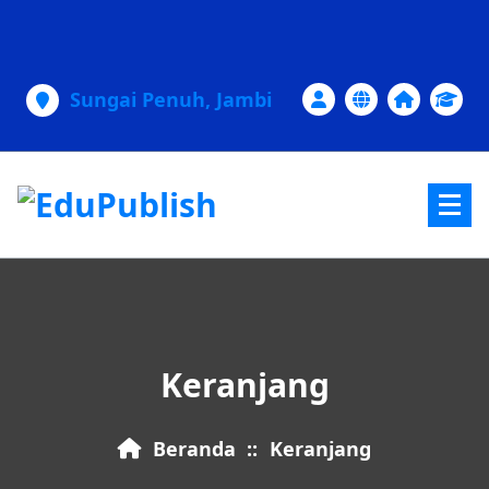
Lewati
ke
konten
Sungai Penuh, Jambi
Keranjang
Beranda
::
Keranjang